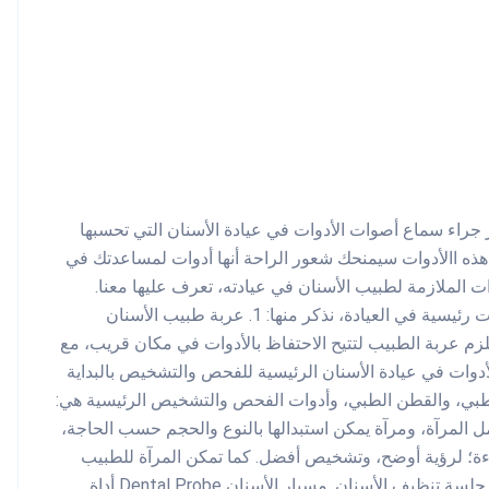
ر جراء سماع أصوات الأدوات في عيادة الأسنان التي تحسبها
ه االأدوات سيمنحك شعور الراحة أنها أدوات لمساعدتك في
 الملازمة لطبيب الأسنان في عيادته، تعرف عليها معنا.
الأدوات في عيادة الأسنان يستخدم طبيب الأسنان مجموعة أدوات رئيسية في العيادة، نذكر منها: 1. عربة طبيب الأسنان
بيب، تلزم عربة الطبيب لتتيح الاحتفاظ بالأدوات في مكان قريب، مع
الطاقة اللازمة للأدوات التي تعمل بالكهرباء أو الهواء. 2. الأدوات في عيادة الأسنان الرئيسية للفحص والتشخيص بالبداية
لطبي، والقطن الطبي، وأدوات الفحص والتشخيص الرئيسية هي:
ة الأسنان تتكون من حامل المرآة، ومرآة يمكن استبدالها بالنوع والحجم حسب الحاجة،
اءة؛ لرؤية أوضح، وتشخيص أفضل. كما تمكن المرآة للطبيب
الكشف عن تجاويف الأسنان، وتستخدم كفاصل بين الفكين أثناء جلسة تنظيف الأسنان. مسبار الأسنان Dental Probe أداة