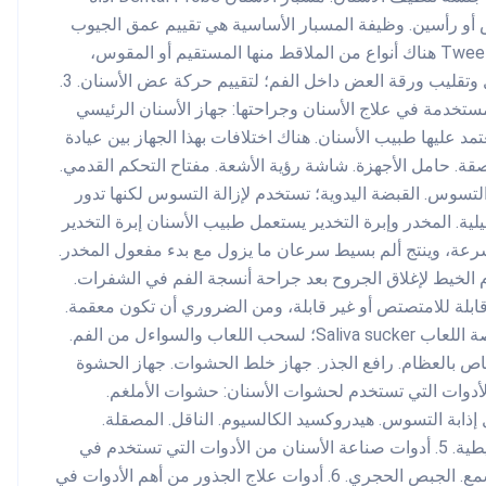
س أو رأسين. وظيفة المسبار الأساسية هي تقييم عمق الجيوب
المحيطة بالسن؛ من أجل تحديد الصحة العامة للثة. الملقط Tweezers هناك أنواع من الملاقط منها المستقيم أو المقوس،
وأحجام مختلفة. يستخدم طبيب الأسنان الملقط الخاص به لحمل وتقليب ورقة العض داخل الفم؛ لتقييم حركة عض الأسنان. 3.
مستخدمة في علاج الأسنان وجراحتها: جهاز الأسنان الرئيسي
لتي يعتمد عليها طبيب الأسنان. هناك اختلافات بهذا الجهاز بين عيادة
 حامل الأجهزة. شاشة رؤية الأشعة. مفتاح التحكم القدمي.
Turbine؛ لحفر الأسنان وإزالة التسوس. القبضة اليدوية؛ تستخدم لإزالة التسوس لكنها تدور
لية. المخدر وإبرة التخدير يستعمل طبيب الأسنان إبرة التخدير
بسرعة، وينتج ألم بسيط سرعان ما يزول مع بدء مفعول المخدر.
 الخيط لإغلاق الجروح بعد جراحة أنسجة الفم في الشفرات.
ابلة للامتصتص أو غير قابلة، ومن الضروري أن تكون معقمة.
وأدوات أخرى تستخدم في جراحة الفم والأسنان، نذكر منها: ماصة اللعاب Saliva sucker؛ لسحب اللعاب والسواءل من الفم.
اص بالعظام. رافع الجذر. جهاز خلط الحشوات. جهاز الحشوة
واد والأدوات التي تستخدم لحشوات الأسنان: حشوات الأملغم.
ذابة التسوس. هيدروكسيد الكالسيوم. الناقل. المصقلة.
المنحتة. الراصة. الموزع. المبرد. إسمنت الأسنان. المسندة الشريطية. 5. أدوات صناعة الأسنان من الأدوات التي تستخدم في
صناعة الأسنان: الأسنان الاصطناعية. أسلاك صناعة الأسنان. الشمع. الجبص الحجري. 6. أدوات علاج الجذور من أهم الأدوات في