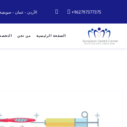
962797377375+
الأردن - عمان - صويفية
الصفحة الرئيسية
من نحن
التخص