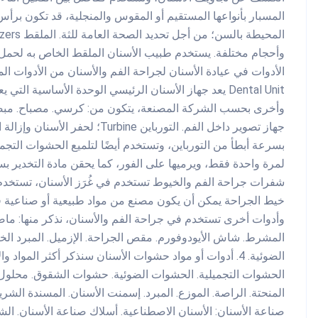
المسبار بأنواعها المستقيم أو المقوس والمنجلية، قد تكون برأ
الأدوات في عيادة الأسنان لجراحة الفم والأسنان من الأدوات ال
Dental Unit يعد جهاز الأسنان الرئيسي الوحدة الأساسية ا
وأخرى بحسب الشركة المصنعة، يتكون من: كرسي. مصباح. مبصقة.
جهاز تصوير داخل الفم. التورباين 
بسرعة أبطأ من التورباين، وتستخدم أيضًا لتلميع الحشوات التجمي
لمرة واحدة فقط، ويرميها على الفور، كما يحقن مادة التخدير 
شفرات جراحة الفم والخيوط تستخدم في غُرَز الأسنان، تستخدم
خيط الجراحة يمكن أن يكون مصنع من مواد طبيعية أو صناعية ق
المشرط. شاش الأيودوفورم. مقص الجراحة. الإزميل. المبرد الخ
الضوئية. 4. أدوات أو مواد حشوات الأسنان سنذكر أكثر الم
الحشوات التجميلية. الحشوات الضوئية. حشوات الشقوق. محلول إ