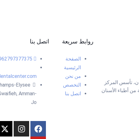
روابط سريعة
اتصل بنا
الصفحة
962797377375+
الرئيسية
من نحن
entalcenter.com
دن، تأسس المركز
التخصص
hamps-Elysee
نخبة من أطباء الأسنان
اتصل بنا
Swaifieh, Amman-
Jo