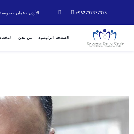
962797377375+
الأردن - عمان - صويفية
الصفحة الرئيسية
من نحن
التخص