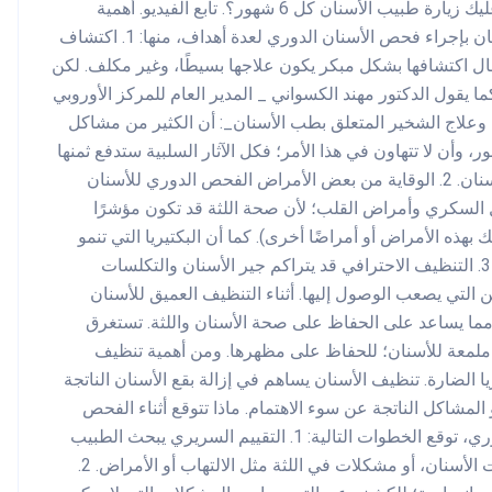
نزال؛ المدير التنفيذي للمركز الأوروبي جوابًا شافيًا حول، لماذا عليك زيارة طبيب الأسنان كل 6 شهور؟. تابع الفيديو. أهمية
الفحص الدوري للأسنان ينصح أطباء وأخصائيو صحة الفم والأسنان بإجراء فحص الأسنان الدوري لعدة أهداف، منها: 1. اكتشاف
ال اكتشافها بشكل مبكر يكون علاجها بسيطًا، وغير مكلف. لكن
ا يقول الدكتور مهند الكسواني _ المدير العام للمركز الأوروبي
وعلاج الشخير المتعلق بطب الأسنان_: أن الكثير من مشاكل
الأسنان صامتة، لذا عليك الالتزام بفحص أسنانك كل 6 شهور، وأن لا تتهاون في هذا الأمر؛ فكل الآثار السلبية ستدفع ثمنها
من صحة أسنانك. تعرف على خدمات المركز الأوروبي لطب الأسنان. 2. الوقاية من بعض الأمراض الفحص الدوري للأسنان
 السكري وأمراض القلب؛ لأن صحة اللثة قد تكون مؤشرًا
ذه الأمراض أو أمراضًا أخرى). كما أن البكتيريا التي تنمو
في الفم يمكن أن تنتقل إلى مجرى الدم تؤثر في الصحة العامة. 3. التنظيف الاحترافي قد يتراكم جير الأسنان والتكلسات
التي يصعب الوصول إليها. أثناء التنظيف العميق للأسنان
 مما يساعد على الحفاظ على صحة الأسنان واللثة. تستغرق
لمعة للأسنان؛ للحفاظ على مظهرها. ومن أهمية تنظيف
 الضارة. تنظيف الأسنان يساهم في إزالة بقع الأسنان الناتجة
المشاكل الناتجة عن سوء الاهتمام. ماذا تتوقع أثناء الفحص
الدوري للأسنان؟ عند زيارتك لطبيب الأسنان بهدف الفحص الدوري، توقع الخطوات التالية: 1. التقييم السريري يبحث الطبيب
في فمك خلال التقييم عن أية مشكلات متعلقة بالفم أو تسوسات الأسنان، أو مشكلات في اللثة مثل الالتهاب أو الأمراض. 2.