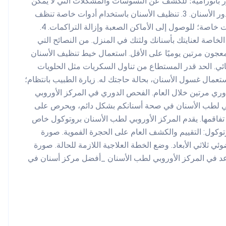
بانورامية؛ للكشف عن التسوسات والمشكلات التي لا يمكن
رؤيتها بالعين المجردة، مثل التسوسات بين الأسنان ومشاكل جذور الأسنان. 3. تنظيف الأسنان باستخدام أدوات خاصة تنظف
الأسنان من البلاك وطبقة الجير من خلال التنظيف العميق بأدوات خاصة؛ للوصول إلى الأماكن الصعبة وإزالة التراكمات. 4.
خاصة لعنايتك بأسنانك ولثتك في المنزل. من النصائح التي
معجون مرتين يوميًا على الأقل. استعمال خيط تنظيف الأسنان
مائي. الحد قدر المستطاع من تناول السكريات مثل الحلويات
تعمال غسول الأسنان، بحالة حاجتك له. زيارة الطبيب بانتظام؛
ي مرتين خلال العام. الفحص الدوري في المركز الأوروبي
روبي لطب الأسنان في صحة أسنانكم بشكل دائم، ويحرص على
اقمها. يقدم المركز الأوروبي لطب الأسنان بروتوكول خاص
توكول: التقييم والكشف العام على الحجرة الفموية. صورة
ضوئي ثلاثي الأبعاد. وضع الخطة العلاجية اللازمة للحالة. صورة
موعد في المركز الأوروبي لطب الأسنان _أفضل مركز أسنان في