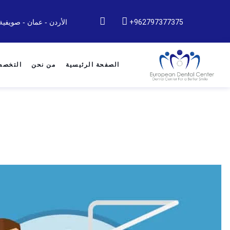
962797377375+
الأردن - عمان - صويفية
الصفحة الرئيسية
من نحن
التخص