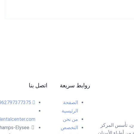
روابط سريعة
اتصل بنا
الصفحة
962797377375+
الرئيسية
من نحن
entalcenter.com
دن، تأسس المركز
التخصص
hamps-Elysee
نخبة من أطباء الأسنان