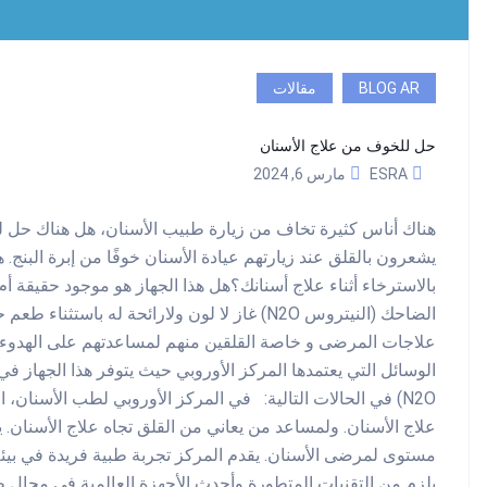
BLOG AR
مقالات
حل للخوف من علاج الأسنان
ESRA
مارس 6, 2024
هناك أناس كثيرة تخاف من زيارة طبيب الأسنان، هل هناك حل ل
يشعرون بالقلق عند زيارتهم عيادة الأسنان خوفًا من إبرة البنج
بالاسترخاء أثناء علاج أسنانك؟هل هذا الجهاز هو موجود حقيقة أ
الضاحك (النيتروس N2O) غاز لا لون ولارائحة ل
علاجات المرضى و خاصة القلقين منهم لمساعدتهم على الهدوء وت
الوسائل التي يعتمدها المركز الأوروبي حيث يتوفر هذا الجهاز في 
N2O) في الحالات التالية: في المركز الأوروبي لطب الأسنان
علاج الأسنان. ولمساعد من يعاني من القلق تجاه علاج الأسنان.
مستوى لمرضى الأسنان. يقدم المركز تجربة طبية فريدة في بي
يلزم من التقنيات المتطورة وأحدث الأجهزة العالمية في مجال ط