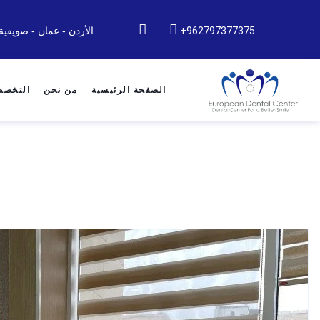
962797377375+
الأردن - عمان - صويفية
الصفحة الرئيسية
من نحن
التخص