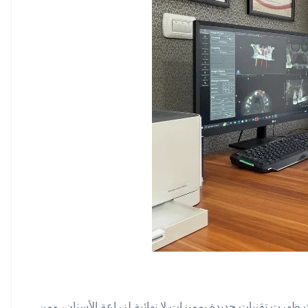
يث ظهرت تقنيات جديدة بمميزات لا نهائية لزراعة الأسنان، ومن